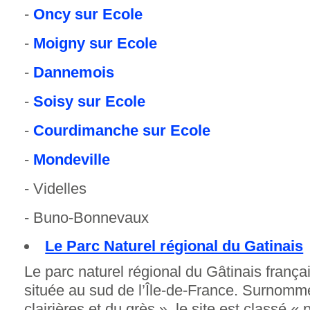
-
Oncy sur Ecole
-
Moigny sur Ecole
-
Dannemois
-
Soisy sur Ecole
-
Courdimanche sur Ecole
-
Mondeville
- Videlles
- Buno-Bonnevaux
Le Parc Naturel régional du Gatinais
Le parc naturel régional du Gâtinais frança
située au sud de l’Île-de-France. Surnomm
clairières et du grès », le site est classé « 