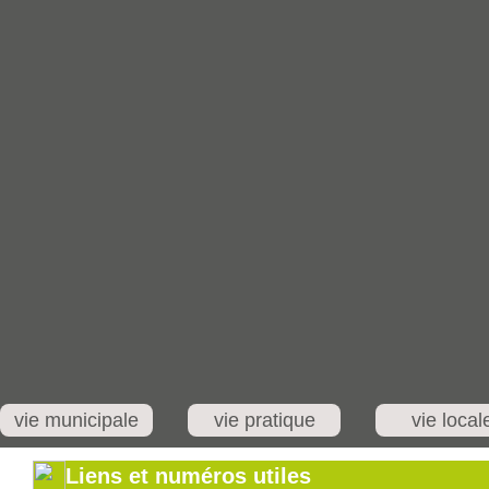
vie municipale
vie pratique
vie local
Liens et numéros utiles