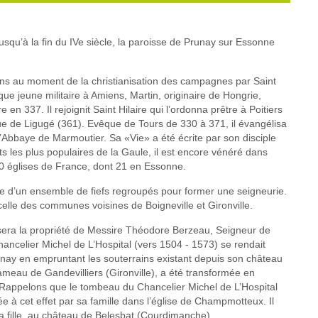
usqu’à la fin du IVe siècle, la paroisse de Prunay sur Essonne
ens au moment de la christianisation des campagnes par Saint
que jeune militaire à Amiens, Martin, originaire de Hongrie,
n 337. Il rejoignit Saint Hilaire qui l’ordonna prêtre à Poitiers
 de Ligugé (361). Evêque de Tours de 330 à 371, il évangélisa
Abbaye de Marmoutier. Sa «Vie» a été écrite par son disciple
s les plus populaires de la Gaule, il est encore vénéré dans
 églises de France, dont 21 en Essonne.
tie d’un ensemble de fiefs regroupés pour former une seigneurie.
 celle des communes voisines de Boigneville et Gironville.
sera la propriété de Messire Théodore Berzeau, Seigneur de
Chancelier Michel de L’Hospital (vers 1504 - 1573) se rendait
runay en empruntant les souterrains existant depuis son château
ameau de Gandevilliers (Gironville), a été transformée en
 Rappelons que le tombeau du Chancelier Michel de L’Hospital
e à cet effet par sa famille dans l’église de Champmotteux. Il
a fille, au château de Belesbat (Courdimanche).