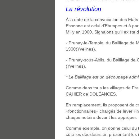
La révolution
A la date de la convocation des Etats
Essonne est celui d’Etampes et à part
Milly en 1900. Signalons qu’il existe
- Prunay-le-Temple, du Bailliage de 
1900(Yvelines).
- Prunay-sous-Ablis, du Bailliage de
(Yvelines).
* Le Bailliage est un découpage admin
Comme dans tous les villages de Fran
CAHIER de DOLÉANCES.
En remplacement, ils proposent de c
«fonctionnaires» chargés de lever l’i
chaque notaire devant les appliquer.
Comme exemple, on donne celui du tute
côté les décideurs en présentant le