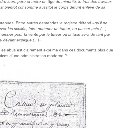
dre leurs père et mère en âge de minorité; le fruit des travaux
 est bientôt consommé aussitôt le corps défunt enlevé de sa
outenues. Entre autres demandes le registre défend «
qu’il ne
ever les scellés, faire nommer un tuteur, en passer acte (...)
un huissier pour la vente par le tuteur où la taxe sera de tant par
y devant expliqué (...)
».
r les abus est clairement exprimé dans ces documents plus que
émices d’une administration moderne ?