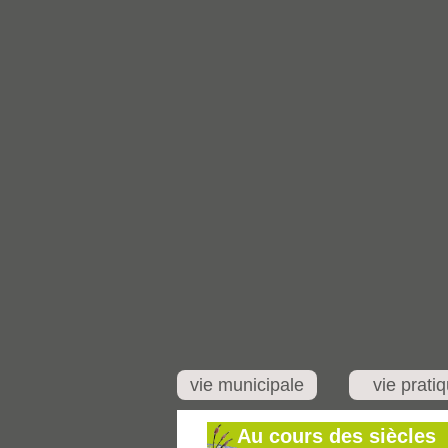
vie municipale
vie prati
Au cours des siècles