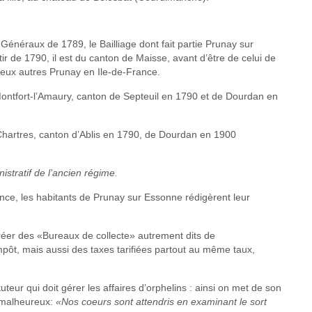
 Généraux de 1789, le Bailliage dont fait partie Prunay sur
ir de 1790, il est du canton de Maisse, avant d’être de celui de
 deux autres Prunay en Ile-de-France.
Montfort-l’Amaury, canton de Septeuil en 1790 et de Dourdan en
 Chartres, canton d’Ablis en 1790, de Dourdan en 1900
istratif de l’ancien régime.
ce, les habitants de Prunay sur Essonne rédigèrent leur
réer des «Bureaux de collecte» autrement dits de
mpôt, mais aussi des taxes tarifiées partout au même taux,
ur qui doit gérer les affaires d’orphelins : ainsi on met de son
s malheureux:
«Nos coeurs sont attendris en examinant le sort