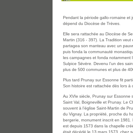
Pendant la période gallo-romaine et j
dépend du Diocèse de Trèves.
Elle sera rattachée au Diocèse de S
Martin (316 - 397). La Tradition veut 
partagea son manteau avec un pauvre e
puis fonda la communauté monastique
les campagnes et fonda notamment l’
Sulpice Sévère. Devenu l’un des saint
plus de 500 communes et plus de 400
Plus tard Prunay sur Essonne fit par
Son histoire est rattachée dès lors à
Au XVIe siècle, Prunay sur Essonne 
Saint Val, Boigneville et Prunay. Le 
souvent à l’église Saint-Martin de P
du Vignay. La propriété, proche du h
bergerie, monument inscrit en 1981.
est depuis 1573 dans la chapelle créé
était décédé le 13 mars 1573, chez s