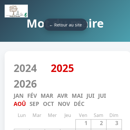
Mot du maire
← Retour au site
2024
2025
2026
JAN
FÉV
MAR
AVR
MAI
JUI
JUI
AOÛ
SEP
OCT
NOV
DÉC
Lun
Mar
Mer
Jeu
Ven
Sam
Dim
1
2
3