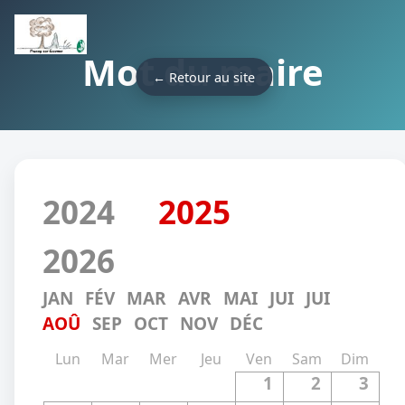
Mot du maire
← Retour au site
2024
2025
2026
JAN
FÉV
MAR
AVR
MAI
JUI
JUI
AOÛ
SEP
OCT
NOV
DÉC
Lun
Mar
Mer
Jeu
Ven
Sam
Dim
1
2
3